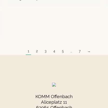
1
2
3
4
5
…
7
→
KOMM Offenbach
Aliceplatz 11
63065 Offenbach